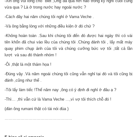
-Xin ông vui lòng cho biết ,Ông đã qua nơi nào trong kỳ nghỉ cuối cùng
vừa qua ? Là ở trong nước hay ngoài nước ?
-Cách đây hai năm chúng tôi nghỉ ở Vama Veche .
-Và ông bằng lòng với những điều kiện ở đó chứ ?
-Không hoàn toàn .Sau khi chúng tôi đến đó được hai ngày thì có vài
tên khốn đã chui vào lều của chúng tôi .Chúng đánh tôi , lấy mất máy
quay phim chụp ảnh của tôi và chúng cưỡng bức vợ tôi ,tất cả lần
lượt và sau đó thành nhóm !
-Ôi ,thật là một thảm họa !
-Đúng vậy .Và năm ngoái chúng tôi cũng vẫn nghỉ tại đó và tôi cũng bị
đánh ,cũng như thế .
-Tôi lấy làm tiếc !Thế năm nay ,ông có ý định đi nghỉ ở đâu ạ ?
-Thì… ,thì vẫn cứ là Vama Veche …,vì vợ tôi thích chỗ đó !
(đàn ông rumani thật có tài nói đùa )
……………………………………………