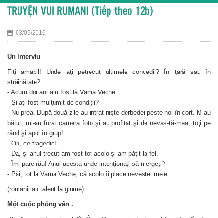
TRUYỆN VUI RUMANI (Tiếp theo 12b)
03/05/2016
Un interviu
Fiţi amabil! Unde aţi petrecut ultimele concedii? În ţară sau în
străinătate?
- Acum doi ani am fost la Vama Veche.
- Şi aţi fost mulţumit de condiţii?
- Nu prea. După două zile au intrat nişte derbedei peste noi în cort. M-au
bătut, mi-au furat camera foto şi au profitat şi de nevas-tă-mea, toţi pe
rând şi apoi în grup!
- Oh, ce tragedie!
- Da, şi anul trecut am fost tot acolo şi am păţit la fel.
- Îmi pare rău! Anul acesta unde intenţionaţi să mergeţi?
- Păi, tot la Vama Veche, că acolo îi place nevestei mele.
(romanii au talent la glume)
Một cuộc phỏng vấn .