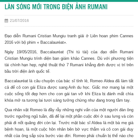
LÀN SÓNG MỚI TRONG ĐIỆN ẢNH RUMANI
21/07/2016
Đạo diễn Rumani Cristian Mungiu tranh giải ở Liên hoan phim Cannes
2016 với bộ phim « Baccalauréat».
Ngày 19/05/2016, Baccalauréat (Thi tú tài) của đạo diễn Rumani
Cristian Mungiu trình diện ban giám khảo Cannes. Dù với phương tiện
tài chính hạn hẹp, nghệ thuật thứ 7 Rumani khẳng định được vị trí trên
bầu trời điện ảnh quốc tế.
Baccalauréat là câu chuyện của bác sĩ tỉnh lẻ, Romeo Aldea đã làm tất
cả để cô con gái Eliza được sang Anh du học. Giấc mơ mang lại một
cuộc sống tốt đẹp hơn cho con gái tan vỡ khi Eliza bị đánh mất chìa
khóa mở ra tương lai tươi sáng tưởng chừng như đang trong tầm tay.
Qua nhân vật Romeo là đầy rẫy những nghi vấn của một người đàn ông
trước ngưỡng ngũ tuần, đã để lại một phần cuộc đời ở sau lưng và còn
phải đi nốt quãng đời còn lại. Trước mặt bác sĩ Aldea là một bà mẹ già
bệnh họan, là một cuộc hôn nhân bên bờ vực thẳm và cô con gái duy
nhất của ông sắp sửa bước vào đời. Romeo phải chuẩn bị thế nào cho