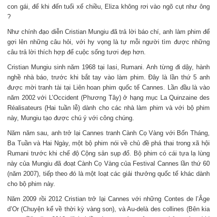
con gái, để khi đến tuổi xế chiều, Eliza không rơi vào ngõ cụt như ông
?
Như chính đạo diễn Cristian Mungiu đã trả lời báo chí, anh làm phim để
gợi lên những câu hỏi, với hy vọng là tự mỗi người tìm được những
câu trả lời thích hợp để cuộc sống tươi đẹp hơn.
Cristian Mungiu sinh năm 1968 tại Iasi, Rumani. Anh từng đi dậy, hành
nghề nhà báo, trước khi bắt tay vào làm phim. Đây là lần thứ 5 anh
được mời tranh tài tại Liên hoan phim quốc tế Cannes. Lần đầu là vào
năm 2002 với L’Occident (Phương Tây) ở hạng mục La Quinzaine des
Réalisateurs (Hai tuần lễ) dành cho các nhà làm phim và với bộ phim
này, Mungiu tạo được chú ý với công chúng.
Năm năm sau, anh trở lại Cannes tranh Cành Cọ Vàng với Bốn Tháng,
Ba Tuần và Hai Ngày, một bộ phim nói về chủ đề phá thai trong xã hội
Rumani trước khi chế độ Cộng sản sụp đổ. Bộ phim có cái tựa lạ lùng
này của Mungiu đã đoạt Cành Cọ Vàng của Festival Cannes lần thứ 60
(năm 2007), tiếp theo đó là một loạt các giải thưởng quốc tế khác dành
cho bộ phim này.
Năm 2009 rồi 2012 Cristian trở lại Cannes với những Contes de l’Âge
d’Or (Chuyện kể về thời kỳ vàng son), và Au-delà des collines (Bên kia