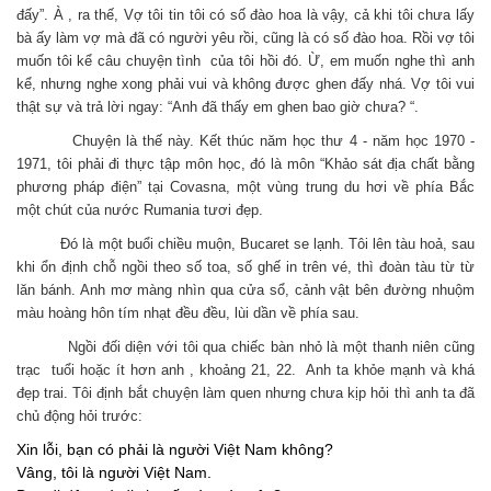
đấy”. À , ra thế, Vợ tôi tin tôi có số đào hoa là vậy, cả khi tôi chưa lấy
bà ấy làm vợ mà đã có người yêu rồi, cũng là có số đào hoa. Rồi vợ tôi
muốn tôi kể câu chuyện tình của tôi hồi đó. Ừ, em muốn nghe thì anh
kể, nhưng nghe xong phải vui và không được ghen đấy nhá. Vợ tôi vui
thật sự và trả lời ngay: “Anh đã thấy em ghen bao giờ chưa? “.
Chuyện là thế này. Kết thúc năm học thư 4 - năm học 1970 -
1971, tôi phải đi thực tập môn học, đó là môn “Khảo sát địa chất bằng
phương pháp điện” tại Covasna, một vùng trung du hơi về phía Bắc
một chút của nước Rumania tươi đẹp.
Đó là một buổi chiều muộn, Bucaret se lạnh. Tôi lên tàu hoả, sau
khi ổn định chỗ ngồi theo số toa, số ghế in trên vé, thì đoàn tàu từ từ
lăn bánh. Anh mơ màng nhìn qua cửa sổ, cảnh vật bên đường nhuộm
màu hoàng hôn tím nhạt đều đều, lùi dần về phía sau.
Ngồi đối diện với tôi qua chiếc bàn nhỏ là một thanh niên cũng
trạc tuổi hoặc ít hơn anh , khoảng 21, 22. Anh ta khỏe mạnh và khá
đẹp trai. Tôi định bắt chuyện làm quen nhưng chưa kịp hỏi thì anh ta đã
chủ động hỏi trước:
Xin lỗi, bạn có phải là người Việt Nam không?
Vâng, tôi là người Việt Nam.