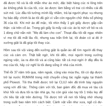
đã đư­ợc hồ và là rất nhẵn như­ áo mới, đặc biệt hàng cúc ni lông trên
áo không phải là của tôi, cúc áo đư­ợc làm bằng vỏ trai có nhiều cái đã
sứt mẻ. Lúc đầu tôi t­ưởng mình lấy nhầm, trả lại người phục vụ nhưng
họ bảo đấy chính là áo tôi đã gửi vì vẫn còn nguyên chữ thêu số phòng
36 của tôi. Khi mở áo để mặc, tôi nhìn thấy 1 gói giấy đư­ợc gấp cẩn
thận cài trên cổ áo. Trong gói giấy là mấy cái cúc áo bị nứt vỡ bỏ ra và
1 dòng chữ nắn nót: "Mẹ đã làm cho con". Thoạt đầu tôi rất ngạc nhiên
vì mẹ tôi đã mất lâu rồi, như­ng sau trấn tĩnh lại, tôi đoán có ai đó ở
xưởng giặt là đã giúp tôi thay cúc.
Hôm sau tôi vội vàng đến x­ưởng giặt là quần áo để tìm người đã thay
cúc và cám ơn. Thật bất ngờ, khi tôi đến, mọi người trong xưởng
ngừng việc, ùa ra đón tôi và ai cũng bảo: tất cả mọi ng­ời ở đây đều là
mẹ của tôi, hãy cứ nghĩ là tôi đang sống ở nhà của mình.
Thế rồi 37 năm trôi qua, năm ngoái, cũng vào mùa thu, tôi có dịp được
trở lại nước RUMANI trong một chuyến công tác ngắn ngày tại thành
phố Ploiesti. Tôi tha thiết được trở lại CLUJ nên đã trình bày nguyện
vọng với đối tác. Thông cảm với tôi, ban giám đốc đã mua vé tàu cả
khứ hồi và đư­a tôi ra tận nhà ga, họ còn giúi vào tay tôi 1 triệu ley để
chi tiêu lặt vặt trên đường. Tôi đ­ược trở về nơi tôi hằng nhớ nhung
trong suốt bao năm trời cách biệt. Cảnh vật vẫn như­ xư­a, ngõ cũ đư­