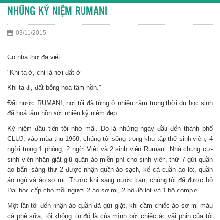
NHỮNG KỶ NIỆM RUMANI
03/11/2015
Có nhà thơ đã viết:
"Khi ta ở, chỉ là nơi đất ở
Khi ta đi, đất bỗng hoá tâm hồn."
Đất n­ước RUMANI, nơi tôi đã từng ở nhiều năm trong thời d­u học sinh
đã hoá tâm hồn với nhiều kỷ niệm đẹp.
Kỷ niệm đầu tiên tôi nhớ mãi. Đó là những ngày đầu đến thành phố
CLUJ, vào mùa thu 1968, chúng tôi sống trong khu tập thể sinh viên, 4
ng­ời trong 1 phòng, 2 ng­ời Việt và 2 sinh viên Rumani. Nhà chung cư­
sinh viên nhận giặt giũ quần áo miễn phí cho sinh viên, thứ 7 gửi quần
áo bẩn, sáng thứ 2 được nhận quần áo sạch, kể cả quần áo lót, quần
áo ngủ và áo sơ mi. Trước khi sang nư­ớc bạn, chúng tôi đã được bộ
Đại học cấp cho mỗi ngư­ời 2 áo sơ mi, 2 bộ đồ lót và 1 bộ comple.
Một lần tôi đến nhận áo quần đã gửi giặt, khi cầm chiếc áo sơ mi màu
cà phê sữa, tôi không tin đó là của mình bởi chiếc áo vải phin của tôi