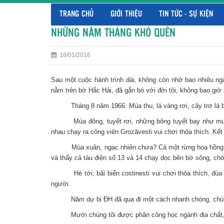
TRANG CHỦ
GIỚI THIỆU
TIN TỨC - SỰ KIỆN
NHỮNG NĂM THÁNG KHÓ QUÊN
18/01/2016
Sau một cuộc hành trình dài, không còn nhớ bao nhiêu ng
nằm trên bờ Hắc Hải, đã gắn bó với đời tôi, không bao giờ
Tháng 8 năm 1966. Mùa thu, lá vàng rơi, cây trơ lá bơ
Mùa đông, tuyết rơi, những bông tuyết bay như mưa, phủ
nhau chạy ra công viên Grozăvesti vui chơi thỏa thích. Kết 
Mùa xuân, ngạc nhiên chưa? Cả một rừng hoa hồng, trắn
và thấy cả tàu điện số 13 và 14 chạy dọc bên bờ sông, chở
Hè tới, bãi biển costinesti vui chơi thỏa thích, đùa v
người.
Năm dự bị ĐH đã qua đi một cách nhanh chóng, chúng t
Mười chúng tôi được phân công học ngành địa chất,