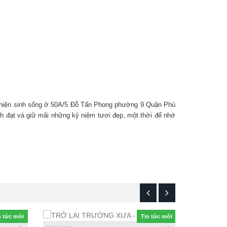
g hiện sinh sống ở 50A/5 Đỗ Tấn Phong phường 9 Quận Phú
ành đạt và giữ mãi những kỷ niệm tươi đẹp, một thời để nhớ
n tức mới
Tin tức mới