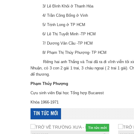
3/ Lê Đình Khôi ở Thanh Hóa
4/ Trần Công Bổng ở Vinh
5/ Trịnh Long ở TP HCM
6/ Lê Thị Tuyết Minh -TP HCM
7/ Dương Văn Cầu -TP HCM
8/ Phạm Thị Thúy Phượng- TP HCM
Riêng hai anh Thắng và Trai đã ra đi vĩnh viễn tôi xin
Nhuận, có 3 con 2 gái 1 trai, 3 cháu ngoại ( 2 trai 1 gái
để thương.
Phạm Thúy Phượng
Cựu sinh viên Đại học Tổng hợp Bucarest
Khóa 1966-1971
TIN TỨC MỚI
Tin tức mới