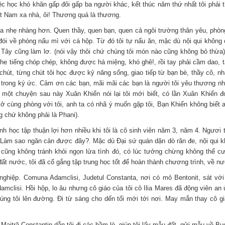
iệc học khó khăn gấp đôi gấp ba người khác, kết thúc năm thứ nhất tôi phải 
iệt Nam xa nhà, ôi! Thương quá là thương.
hẹ nhàng hơn. Quen thầy, quen bạn, quen cả ngôi trường thân yêu, phòng
đói về phòng nấu mì với cá hộp. Từ đó tôi tự nấu ăn, mặc dù nội qui không 
ây cũng làm lơ. (nói vậy thôi chứ chúng tôi món nào cũng không bỏ thừa).
he tiếng chóp chép, không được há miệng, khó ghê!, rồi tay phải cầm dao, t
g chút, từng chút tôi học được kỷ năng sống, giao tiếp từ bạn bè, thầy cô, 
trong ký ức. Cảm ơn các bạn, mãi mãi các bạn là người tôi yêu thương nhất.
ột chuyện sau này Xuân Khiển nói lại tôi mới biết, có lần Xuân Khiển 
 cùng phòng với tôi, anh ta có nhã ý muốn gặp tôi, Bạn Khiển không biết a
g chứ không phải là Phani).
c tập thuận lợi hơn nhiều khi tôi là cô sinh viên năm 3, năm 4. Ngươi ta 
ú. Làm sao ngăn cản được đây?. Mặc dù Đại sứ quán dặn dò răn đe, nội qui 
i cũng không tránh khỏi ngọn lửa tình đó, có lúc tưởng chừng không thể cư
t nước, tôi đã cố gắng tập trung học tốt để hoàn thành chương trình, về n
. Comuna Adamclisi, Judetul Constanta, nơi có mỏ Bentonit, sát với T
mclisi. Hồi hộp, lo âu nhưng cô giáo của tôi cô Ilia Mares đã động viên an 
úng tôi lên đường. Đi từ sáng cho dến tối mới tới nơi. May mắn thay cô gi
ă Constantin dẫn tôi đi các hầm lò, giúp tôi lấy mẫu đất, gửi mẫu về Buc.