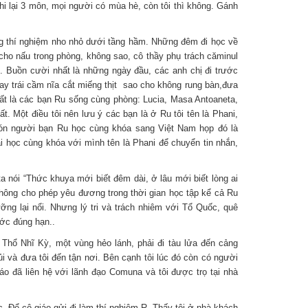
thi lại 3 môn, mọi người có mùa hè, còn tôi thì không. Gánh
 thí nghiệm nho nhỏ dưới tầng hầm. Những đêm đi học về
cho nấu trong phòng, không sao, cô thầy phụ trách căminul
 Buồn cười nhất là những ngày đầu, các anh chị đi trước
ay trái cầm nĩa cắt miếng thịt sao cho không rung bàn,đưa
nhất là các bạn Ru sống cùng phòng: Lucia, Masa Antoaneta,
 Một điều tôi nên lưu ý các bạn là ở Ru tôi tên là Phani,
đón người bạn Ru học cùng khóa sang Việt Nam họp đó là
i học cùng khóa với mình tên là Phani để chuyển tin nhắn,
nói “Thức khuya mới biết đêm dài, ở lâu mới biết lòng ai
không cho phép yêu đương trong thời gian học tập kể cả Ru
ỡng lại nổi. Nhưng lý tri và trách nhiêm với Tổ Quốc, quê
ước đúng hạn..
hổ Nhĩ Kỳ, một vùng hẻo lánh, phải đi tàu lửa đến cảng
ủi và đưa tôi đến tận nơi. Bên cạnh tôi lúc đó còn có người
áo đã liên hệ với lãnh đạo Comuna và tôi được trọ tại nhà
 Để cô giáo gửi đi làm thí nghiệm R. Thấy tôi ở nhà khách