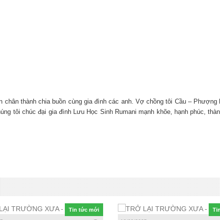
 chân thành chia buồn cùng gia đình các anh. Vợ chồng tôi Cầu – Phượn
). Chúng tôi chúc đại gia đình Lưu Học Sinh Rumani mạnh khõe, hạnh phúc, th
Tin tức mới
Ti