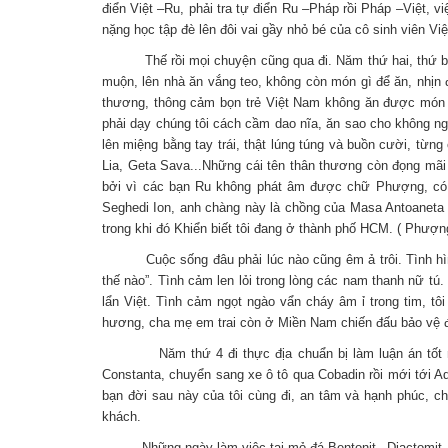
điển Việt –Ru, phải tra tự điển Ru –Pháp rồi Pháp –Việt, v
nặng học tập đè lên đôi vai gầy nhỏ bé của cô sinh viên V
Thế rồi mọi chuyện cũng qua đi. Năm thứ hai, thứ ba n
muộn, lên nhà ăn vắng teo, không còn món gì để ăn, nhịn 
thương, thông cảm bọn trẻ Việt Nam không ăn được món T
phải dạy chúng tôi cách cầm dao nĩa, ăn sao cho không ng
lên miệng bằng tay trái, thật lúng túng và buồn cười, từn
Lia, Geta Sava...Những cái tên thân thương còn đọng mãi 
bởi vì các bạn Ru không phát âm được chữ Phượng, có m
Seghedi Ion, anh chàng này là chồng của Masa Antoaneta ở
trong khi đó Khiển biết tôi đang ở thành phố HCM. ( Phượn
Cuộc sống đâu phải lúc nào cũng êm ả trôi. Tình hình họ
thế nào”. Tình cảm len lỏi trong lòng các nam thanh nữ t
lẩn Việt. Tình cảm ngọt ngào vẩn cháy âm ỉ trong tim, tô
hương, cha mẹ em trai còn ở Miền Nam chiến đấu bảo vệ đấ
Năm thứ 4 đi thực địa chuẩn bị làm luận án tốt nghiệp
Constanta, chuyển sang xe ô tô qua Cobadin rồi mới tới Ada
bạn đời sau này của tôi cùng đi, an tâm và hạnh phúc, ch
khách.
Những ngày làm việc tại mỏ đá Bentonit –Diactomit, Maitr