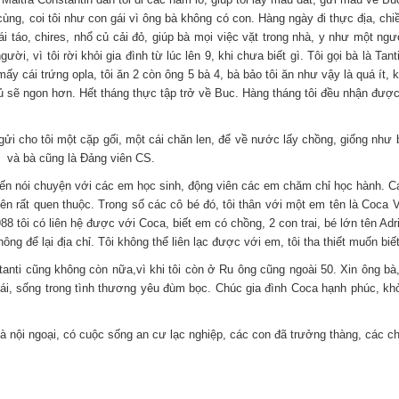
ng, coi tôi như con gái vì ông bà không có con. Hàng ngày đi thực địa, chiề
ái táo, chires, nhổ củ cải đỏ, giúp bà mọi việc vặt trong nhà, y như một ngư
ời, vì tôi rời khỏi gia đình từ lúc lên 9, khi chưa biết gì. Tôi gọi bà là Ta
 mấy cái trứng opla, tôi ăn 2 còn ông 5 bà 4, bà bảo tôi ăn như vậy là quá í
 ngủ sẽ ngon hơn. Hết tháng thực tập trở về Buc. Hàng tháng tôi đều nhận đượ
cho tôi một cặp gối, một cái chăn len, để về nước lấy chồng, giống như bà
CS và bà cũng là Đảng viên CS.
ói chuyện với các em học sinh, động viên các em chăm chỉ học hành. Các e
ên rất quen thuộc. Trong số các cô bé đó, tôi thân với một em tên là Coca 
 tôi có liên hệ được với Coca, biết em có chồng, 2 con trai, bé lớn tên Adri
ng để lại địa chỉ. Tôi không thể liên lạc được với em, tôi tha thiết muốn biế
 cũng không còn nữa,vì khi tôi còn ở Ru ông cũng ngoài 50. Xin ông bà, g
ái, sống trong tình thương yêu đùm bọc. Chúc gia đình Coca hạnh phúc, khỏ
i ngoại, có cuộc sống an cư lạc nghiệp, các con đã trưởng thàng, các chá