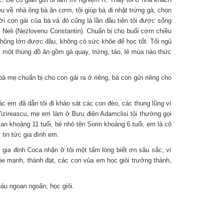
u về nhà ông bà ăn cơm, tôi giúp bà đi nhặt trứng gà, chọn
ời con gái của bà và đó cũng là lần đầu tiên tôi được sống
nti Neli (Nezlovenu Constantin). Chuẩn bị cho buổi cơm chiều
t, không lớn được đâu, không có sức khõe để học tốt. Tối ngủ
c một thùng đồ ăn gồm gà quay, trứng, táo, lê mùa nào thức
 mẹ chuẩn bị cho con gái ra ở riêng, bà còn gửi riêng cho
m đã dẫn tôi đi khảo sát các con đèo, các thung lũng vì
Vizireascu, mẹ em làm ở Bưu điện Adamclisi tôi thường gọi
an khoảng 11 tuổi, bé nhỏ tên Sorin khoảng 6 tuổi, em là cô
t tin tức gia đình em.
ia đinh Coca nhận ở tôi một tấm lòng biết ơn sâu sắc, vì
e mạnh, thành đạt, các con vủa em học giỏi trưởng thành,
u ngoan ngoãn, học giỏi.