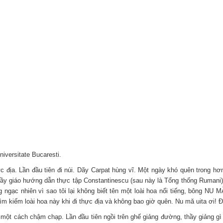
iversitate Bucaresti.
hực địa. Lần đầu tiên đi núi. Dãy Carpat hùng vĩ. Một ngày khó quên trong hơ
y giáo hướng dẫn thực tập Constantinescu (sau này là Tổng thống Rumani), 
 ngạc nhiên vì sao tôi lại không biết tên một loài hoa nổi tiếng, bông NU MĂ
 tìm kiếm loài hoa này khi đi thực địa và không bao giờ quên. Nu mă uita ơi!
ch chậm chạp. Lần đầu tiên ngồi trên ghế giảng đường, thầy giảng gì cũng