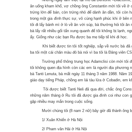
ăn uống kham khổ, vợ chồng ông Constantin mời tôi về ở cù
trứng lớn để bán, còn trứng nhỏ để dành ăn dần, tôi còn h
trong một gia đình thực sự, vô cùng hạnh phúc khi ở bên ngư
tôi đi lấy bánh mì ở lò về ăn với súp, bà thường hỏi tôi ăn
bà lấy rất nhiều gối tấn xung quanh để tôi không bị lạnh,
ấy. Giống như các bạn Ru được ba mẹ tiếp tế khi đi học.
Khi biết được tin tôi tốt nghiệp, sắp về nước bà đã gửi 
ba tôi một cái chăn màu đỏ bà nói vì ba tôi là Đảng viên 
Trường phổ thông trung học Adamclisi còn mời tôi đến n
tôi không quen địa hình còn các em là người địa phương n
bà Tanti Lenuta, bà mất ngày 11 tháng 3 năm 1988. Năm 1988
giáo dạy tiếng Pháp, chồng em lái tàu lửa ở Cobadin, em khô
Tôi được biết Tanti Neli đã qua đời, chắc ông Constanti
những năm tháng ở Ru tôi đã được gia đình coi như con g
gặp nhiều may mắn trong cuộc sống.
Mười chúng tôi (8 nam 2 nữ) bây giờ đã thành ông bà nộ
1/ Xuân Khiển ở Hà Nội
2/ Pham văn Hải ở Hà Nội