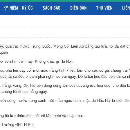
KỶ NIỆM - KÝ ỨC
SÁCH BÁO
DIỄN ĐÀN
THƯ VIỆN
LIÊN
ày, qua các nước Trung Quốc, Mông Cổ, Liên Xô bằng tàu lửa, tôi đã đặt c
 quên
 vơ nhìn trời mây. Không khác gì Hà Nội.
 lên cây cối một màu trắng tinh khiết, làm cho các cô gái chàng trai Việ
quả tất cả đều bị cảm phải nghĩ học vài ngày. Đó là bài học đầu tiên khi xa n
g, vàng, đỏ. Hai bên dòng sông Dimbovita vàng rực hoa cúc, cho đến bâ
 chúng tôi đi học hằng ngày.
ới sóng, nước trong xanh một màu ngọc bích, mặc dù Hắc Hải là biển đen, 
ôi lớn thêm đôi chút về tằm nhìn và nhận thức.
 Trường ĐH TH Buc.