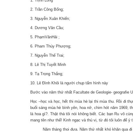
1. Trịnh Long
2. Trần Công Bổng;
3. Nguyễn Xuân Khiển;
4. Dương Văn Cầu;
5. PhạmVănHải ;
6. Pham Thúy Phượng;
7. Nguyễn Thế Trai;
8. Lê Thị Tuyết Minh
9. Tạ Trọng Thắng;
10. Lê Đình Khôi là người chụp tấm hình này
Bước vào năm thứ nhất Facultate de Geologie- geografie Un
Học –học và học, hết thi mùa hè lại thi mùa thu. Rồi đi t
buổi sáng mùa hè bình yên, hoa nở, chim hót năm 1969, thầ
là hoa gì?. Thật thà tôi nói không biết. Các bạn Ru vô cùng
mang tên như thế! Kinh ngạc và thú vị, từ đó tôi luôn để ý
Năm tháng thoi đưa. Năm thứ nhất khó khăn qua đi một cá