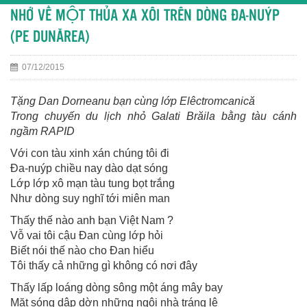
NHỚ VỀ MỘT THỦA XA XÔI TRÊN DÒNG ĐA-NUÝP
(PE DUNĂREA)
07/12/2015
Tặng Dan Dorneanu bạn cùng lớp Elêctromcanică
Trong chuyến du lịch nhỏ Galati Brăila bằng tàu cánh
ngầm RAPID
Với con tàu xinh xán chúng tôi đi
Đa-nuýp chiều nay dào dạt sóng
Lớp lớp xô mạn tàu tung bọt trắng
Như dòng suy nghĩ tới miên man
Thấy thế nào anh bạn Việt Nam ?
Vỗ vai tôi cậu Đan cùng lớp hỏi
Biết nói thế nào cho Đan hiểu
Tôi thấy cả những gì không có nơi đây
Thấy lấp loáng dòng sông một áng mây bay
Mặt sóng dập dờn những ngôi nhà tráng lệ