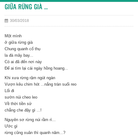
GIỮA RỪNG GIÀ ...
30/03/2018
Một mình
ở giữa rừng già
Chung quanh cổ thụ
la đà mây bay...
Có ai đã đến nơi này
Để ai tìm lại cái ngày hồng hoang...
Khi xưa rừng rậm ngút ngàn
Vượn kêu chim hót ...nắng tràn suối reo
Lối đi
sườn núi cheo leo
Về thời tiền sử
chẳng che đậy gì ...!
Nguyên sơ rừng núi rầm rì...
Ước gì
rừng cũng xuân thì quanh năm...?