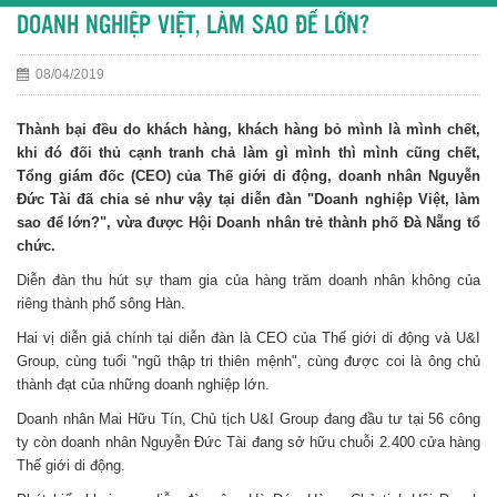
DOANH NGHIỆP VIỆT, LÀM SAO ĐỂ LỚN?
08/04/2019
Thành bại đều do khách hàng, khách hàng bỏ mình là mình chết,
khi đó đối thủ cạnh tranh chả làm gì mình thì mình cũng chết,
Tổng giám đốc (CEO) của Thế giới di động, doanh nhân Nguyễn
Đức Tài đã chia sẻ như vậy tại diễn đàn "Doanh nghiệp Việt, làm
sao để lớn?", vừa được Hội Doanh nhân trẻ thành phố Đà Nẵng tổ
chức.
Diễn đàn thu hút sự tham gia của hàng trăm doanh nhân không của
riêng thành phố sông Hàn.
Hai vị diễn giả chính tại diễn đàn là CEO của Thế giới di động và U&I
Group, cùng tuổi "ngũ thập tri thiên mệnh", cùng được coi là ông chủ
thành đạt của những doanh nghiệp lớn.
Doanh nhân Mai Hữu Tín, Chủ tịch U&I Group đang đầu tư tại 56 công
ty còn doanh nhân Nguyễn Đức Tài đang sở hữu chuỗi 2.400 cửa hàng
Thế giới di động.