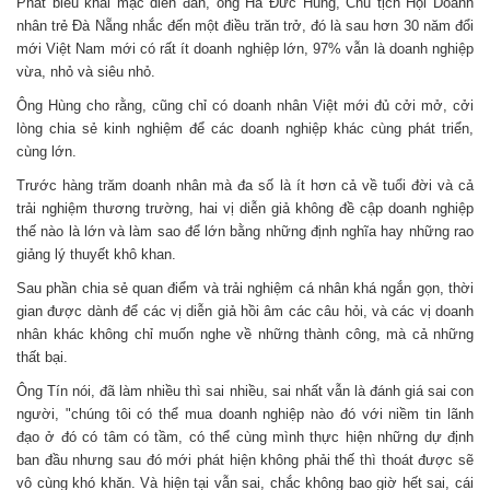
Phát biểu khai mạc diễn đàn, ông Hà Đức Hùng, Chủ tịch Hội Doanh
nhân trẻ Đà Nẵng nhắc đến một điều trăn trở, đó là sau hơn 30 năm đổi
mới Việt Nam mới có rất ít doanh nghiệp lớn, 97% vẫn là doanh nghiệp
vừa, nhỏ và siêu nhỏ.
Ông Hùng cho rằng, cũng chỉ có doanh nhân Việt mới đủ cởi mở, cởi
lòng chia sẻ kinh nghiệm để các doanh nghiệp khác cùng phát triển,
cùng lớn.
Trước hàng trăm doanh nhân mà đa số là ít hơn cả về tuổi đời và cả
trải nghiệm thương trường, hai vị diễn giả không đề cập doanh nghiệp
thế nào là lớn và làm sao để lớn bằng những định nghĩa hay những rao
giảng lý thuyết khô khan.
Sau phần chia sẻ quan điểm và trải nghiệm cá nhân khá ngắn gọn, thời
gian được dành để các vị diễn giả hồi âm các câu hỏi, và các vị doanh
nhân khác không chỉ muốn nghe về những thành công, mà cả những
thất bại.
Ông Tín nói, đã làm nhiều thì sai nhiều, sai nhất vẫn là đánh giá sai con
người, "chúng tôi có thể mua doanh nghiệp nào đó với niềm tin lãnh
đạo ở đó có tâm có tầm, có thể cùng mình thực hiện những dự định
ban đầu nhưng sau đó mới phát hiện không phải thế thì thoát được sẽ
vô cùng khó khăn. Và hiện tại vẫn sai, chắc không bao giờ hết sai, cái