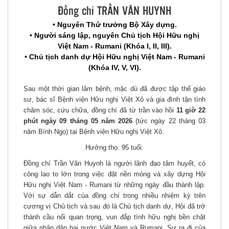
Đồng chí TRẦN VĂN HUYNH
•
Nguyên Thứ trưởng Bộ Xây dựng.
•
Người sáng lập, nguyên Chủ tịch Hội Hữu nghị
Việt Nam - Rumani (Khóa I, II, III).
•
Chủ tịch danh dự Hội Hữu nghị Việt Nam - Rumani
(Khóa IV, V, VI).
Sau một thời gian lâm bệnh, mặc dù đã được tập thể giáo
sư, bác sĩ Bệnh viện Hữu nghị Việt Xô và gia đình tận tình
chăm sóc, cứu chữa, đồng chí đã từ trần vào hồi
11 giờ 22
phút ngày 09 tháng 05 năm 2026
(tức ngày 22 tháng 03
năm Bính Ngọ) tại Bệnh viện Hữu nghị Việt Xô.
Hưởng thọ: 95 tuổi.
Đồng chí Trần Văn Huynh là người lãnh đạo tâm huyết, có
công lao to lớn trong việc đặt nền móng và xây dựng Hội
Hữu nghị Việt Nam - Rumani từ những ngày đầu thành lập.
Với sự dẫn dắt của đồng chí trong nhiều nhiệm kỳ trên
cương vị Chủ tịch và sau đó là Chủ tịch danh dự, Hội đã trở
thành cầu nối quan trọng, vun đắp tình hữu nghị bền chặt
giữa nhân dân hai nước Việt Nam và Rumani. Sự ra đi của