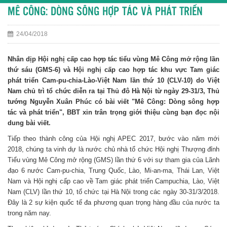
MÊ CÔNG: DÒNG SÔNG HỢP TÁC VÀ PHÁT TRIỂN
24/04/2018
Nhân dịp Hội nghị cấp cao hợp tác tiểu vùng Mê Công mở rộng lần
thứ sáu (GMS-6) và Hội nghị cấp cao hợp tác khu vực Tam giác
phát triển Cam-pu-chia-Lào-Việt Nam lần thứ 10 (CLV-10) do Việt
Nam chủ trì tổ chức diễn ra tại Thủ đô Hà Nội từ ngày 29-31/3, Thủ
tướng Nguyễn Xuân Phúc có bài viết "Mê Công: Dòng sông hợp
tác và phát triển", BBT xin trân trọng giới thiệu cùng bạn đọc nội
dung bài viết.
Tiếp theo thành công của Hội nghị APEC 2017, bước vào năm mới
2018, chúng ta vinh dự là nước chủ nhà tổ chức Hội nghị Thượng đỉnh
Tiểu vùng Mê Công mở rộng (GMS) lần thứ 6 với sự tham gia của Lãnh
đạo 6 nước Cam-pu-chia, Trung Quốc, Lào, Mi-an-ma, Thái Lan, Việt
Nam và Hội nghị cấp cao về Tam giác phát triển Campuchia, Lào, Việt
Nam (CLV) lần thứ 10, tổ chức tại Hà Nội trong các ngày 30-31/3/2018.
Đây là 2 sự kiện quốc tế đa phương quan trọng hàng đầu của nước ta
trong năm nay.