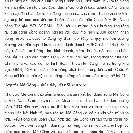
Thực hiện chỉ đạo của Thủ tướng Chính phủ, Việt Nam đã đưa ra Sáng
kiến lần đầu tiên tổ chức
Diễn đàn Thượng đỉnh kinh doanh GMS
. Sáng
kiến này đã nhận được sự đồng thuận của các nước thành viên GMS,
sự ủng hộ của các đối tác Ngân hàng phát triển Châu Á ADB, Ngân
hàng Thế giới WB, ASEAN... Điều rất vui mừng là sự hưởng ứng rộng
rãi của cộng đồng doanh nghiệp với quy mô hơn 2.000 doanh nhân
trong nước và quốc tế đăng ký tham dự (đây là quy mô lớn tương
đương với Hội nghị Thượng đỉnh kinh doanh APEC năm 2017). Điều
này thể hiện sự hứng khởi kinh doanh, niềm tin của các doanh nhân,
nhà đầu tư vào các chính sách đổi mới, cởi mở, thông thoáng của các
Chính phủ và các cơ hội kinh doanh thuận lợi đang mở ra trong khu
vực GMS, CLV rất giàu tiềm năng phát triển trong bối cảnh Châu Á
đang nổi lên là một động lực tăng trưởng của toàn cầu trong thế kỷ 21.
Hợp tác Mê Công – thúc đẩy kết nối khu vực
Khu vực Mê Công bao gồm 5 quốc gia gắn kết bởi dòng sông Mê Công
là Việt Nam, Cam-pu-chia, Lào, Mi-an-ma và Thái Lan. Từ đầu những
năm 1990 đến nay, trong xu thế khu vực hóa và trước nhu cầu đẩy
mạnh liên kết kinh tế, hợp tác tại Mê Công đã có sự chuyển mình to
lớn. Nếu trong giai đoạn đầu, hợp tác Mê Công chỉ tập trung trong nội
bộ các nước ven sông thì đến nay mở rộng thêm nhiều cơ chế hợp tác
giữa các nước Mê Công với các đối tác lớn, trong đó có Mỹ, Trung