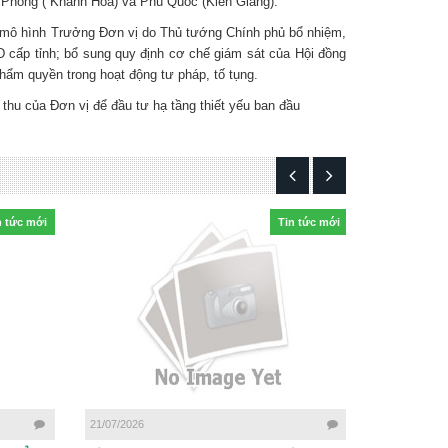
n Phong ( Khánh Hòa) và Phú Quốc (Kiên Giang).
eo mô hình Trưởng Đơn vị do Thủ tướng Chính phủ bổ nhiệm,
cấp tỉnh; bổ sung quy định cơ chế giám sát của Hội đồng
thẩm quyền trong hoạt động tư pháp, tố tụng.
thu của Đơn vị để đầu tư hạ tầng thiết yếu ban đầu
n tức mới
Tin tức mới
21/07/2026
03/06/2026