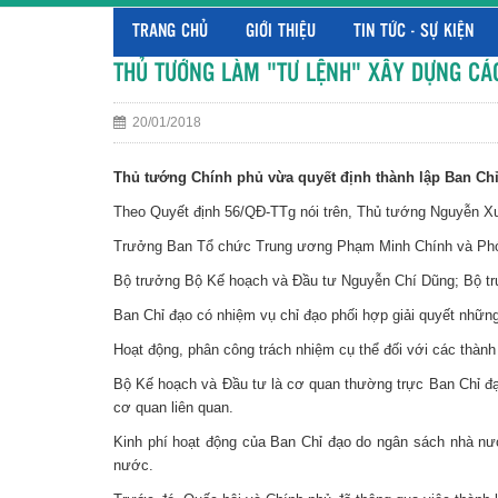
TRANG CHỦ
GIỚI THIỆU
TIN TỨC - SỰ KIỆN
THỦ TƯỚNG LÀM "TƯ LỆNH" XÂY DỰNG CÁC
20/01/2018
Thủ tướng Chính phủ vừa quyết định thành lập Ban Chỉ 
Theo Quyết định 56/QĐ-TTg nói trên, Thủ tướng Nguyễn X
Trưởng Ban Tổ chức Trung ương Phạm Minh Chính và Phó 
Bộ trưởng Bộ Kế hoạch và Đầu tư Nguyễn Chí Dũng; Bộ trưở
Ban Chỉ đạo có nhiệm vụ chỉ đạo phối hợp giải quyết những
Hoạt động, phân công trách nhiệm cụ thể đối với các thàn
Bộ Kế hoạch và Đầu tư là cơ quan thường trực Ban Chỉ đạ
cơ quan liên quan.
Kinh phí hoạt động của Ban Chỉ đạo do ngân sách nhà nư
nước.