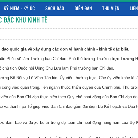
KỶ NIỆM - KÝ ỨC
SÁCH BÁO
DIỄN ĐÀN
THƯ VIỆN
LIÊN
 ĐẶC KHU KINH TẾ
đạo quốc gia về xây dựng các đơn vị hành chính - kinh tế đặc biệt.
uân Phúc sẽ làm Trưởng ban Chỉ đạo. Phó thủ tướng Thường trực Trương H
chủ tịch Quốc hội Uông Chu Lưu làm Phó trưởng ban Chỉ đạo.
ng Bộ Nội vụ Lê Vĩnh Tân làm Ủy viên thường trực. Các ủy viên khác là lã
 công việc quan trọng, liên ngành thuộc thẩm quyền của Chính phủ, Thủ tướng
h viên của Ban Chỉ đạo thực hiện theo Quy chế hoạt động của Ban Chỉ đạo d
o và thành lập Tổ giúp việc Ban Chỉ đạo gồm đại diện Bộ Kế hoạch và Đầu 
ớc đảm bảo và được bố trí trong dự toán chi hoạt động hàng năm của Bộ 