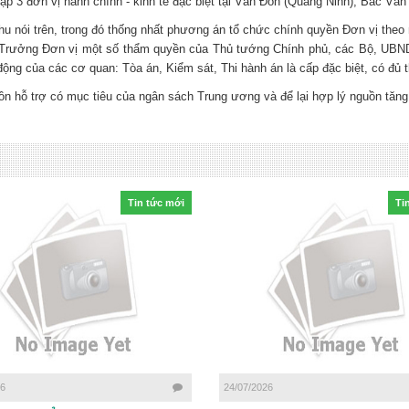
ập 3 đơn vị hành chính - kinh tế đặc biệt tại Vân Đồn (Quảng Ninh), Bắc Vâ
khu nói trên, trong đó thống nhất phương án tổ chức chính quyền Đơn vị th
 Trưởng Đơn vị một số thẩm quyền của Thủ tướng Chính phủ, các Bộ, UBND 
động của các cơ quan: Tòa án, Kiểm sát, Thi hành án là cấp đặc biệt, có đủ 
n hỗ trợ có mục tiêu của ngân sách Trung ương và để lại hợp lý nguồn tăng 
Tin tức mới
Ti
26
24/07/2026