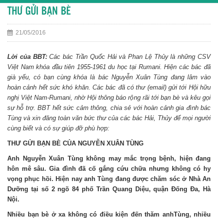
THƯ GỬI BẠN BÈ
21/05/2016
Lời của BBT:
Các bác Trần Quốc Hải và Phan Lệ Thủy là những CSV
Việt Nam khóa đầu tiên 1955-1961 du học tại Rumani. Hiện các bác đã
già yếu, có bạn cùng khóa là bác Nguyễn Xuân Tùng đang lâm vào
hoàn cảnh hết sức khó khăn. Các bác đã có thư (email) gửi tới Hội hữu
nghị Việt Nam-Rumani, nhờ Hội thông báo rộng rãi tới bạn bè và kêu gọi
sự hỗ trợ. BBT hết sức cảm thông, chia sẻ với hoàn cảnh gia đình bác
Tùng và xin đăng toàn văn bức thư của các bác Hải, Thủy để mọi người
cùng biết và có sự giúp đỡ phù hợp:
THƯ GỬI BẠN BÈ CỦA NGUYỄN XUÂN TÙNG
Anh Nguyễn Xuân Tùng không may mắc trọng bệnh, hiện đang
hôn mê sâu. Gia đình đã cố gắng cứu chữa nhưng không có hy
vọng phục hồi. Hiện nay anh Tùng đang được chăm sóc ở Nhà An
Dưỡng tại số 2 ngõ 84 phố Trần Quang Diệu, quận Đống Đa, Hà
Nội.
Nhiều bạn bè ở xa không có điều kiện đến thăm anhTùng, nhiều