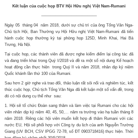
Kết luận của cuộc họp BTV Hội Hữu nghị Việt Nam-Rumani
---------------------------------------------
Ngày 05 tháng 04 năm 2018, dưới sự chủ trì của ông Tống Văn Nga-
Chủ tịch Hội, Ban Thường vụ Hội Hữu nghị Việt Nam-Rumani đã tiến
hành cuộc họp thường kỳ tại phòng họp 125D, Minh Khai, Hai Bà
Trưng, Hà Nội.
Tại cuộc họp, các thành viên đã được nghe kiểm điểm lại công tác đã
và đang triển khai trong Quý I/2018 và đề ra một số nội dung Kế hoạch
hoạt động cần thực hiện trong Quý II và năm 2018, nhân dịp kỷ niệm
Quốc khánh lần thứ 100 của Rumani.
Sau hơn 2 giờ nghe và trao đổi, thảo luận rất sôi nổi và nghiêm túc, kết
thúc cuộc họp, Chủ tịch Tống Văn Nga đã kết luận một số vấn đề, trong
đó có nội dung cụ thể như sau:
1. Hội sẽ tổ chức Đoàn sang thăm và làm việc tại Rumani cho các hội
viên nhân dịp kỷ niệm 40, 45, 50,… năm ra trường vào hạ tuần tháng 8
năm 2018. Riêng các hội viên muốn kết hợp đi thăm Rumani với các
nước EU, Hội sẽ phối hợp với Công ty du lịch của anh Nguyễn Trường
Giang (UV BCH, CSV IPGG 72-78, số ĐT 0903718416) thực hiện. Thời
hạn đăng ký chậm nhất 30/5/2018.