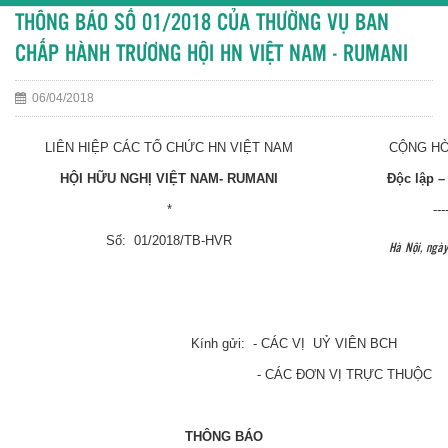
THÔNG BÁO SỐ 01/2018 CỦA THƯỜNG VỤ BAN
CHẤP HÀNH TRƯƠNG HỘI HN VIỆT NAM - RUMANI
06/04/2018
LIÊN HIỆP CÁC TỔ CHỨC HN VIỆT NAM
CỘNG HÒ
HỘI HỮU NGHỊ VIỆT NAM- RUMANI
Độc lập –
*
---
Số: 01/2018/TB-HVR
Hà Nội, ngà
Kính gửi: - CÁC VỊ UỶ VIÊN BCH
- CÁC ĐƠN VỊ TRỰC THUỘC
THÔNG BÁO