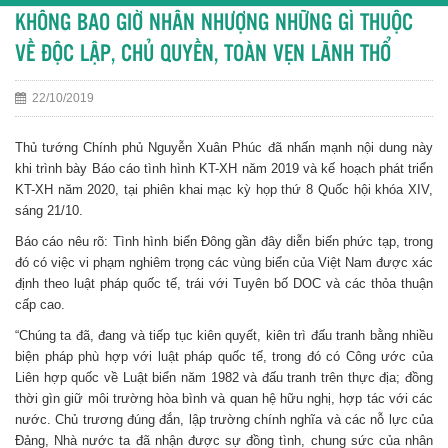
KHÔNG BAO GIỜ NHÂN NHƯỢNG NHỮNG GÌ THUỘC
VỀ ĐỘC LẬP, CHỦ QUYỀN, TOÀN VẸN LÃNH THỔ
22/10/2019
Thủ tướng Chính phủ Nguyễn Xuân Phúc đã nhấn mạnh nội dung này
khi trình bày Báo cáo tình hình KT-XH năm 2019 và kế hoạch phát triển
KT-XH năm 2020, tại phiên khai mạc kỳ họp thứ 8 Quốc hội khóa XIV,
sáng 21/10.
Báo cáo nêu rõ: Tình hình biển Đông gần đây diễn biến phức tạp, trong
đó có việc vi phạm nghiêm trọng các vùng biển của Việt Nam được xác
định theo luật pháp quốc tế, trái với Tuyên bố DOC và các thỏa thuận
cấp cao.
“Chúng ta đã, đang và tiếp tục kiên quyết, kiên trì đấu tranh bằng nhiều
biện pháp phù hợp với luật pháp quốc tế, trong đó có Công ước của
Liên hợp quốc về Luật biển năm 1982 và đấu tranh trên thực địa; đồng
thời gìn giữ môi trường hòa bình và quan hệ hữu nghị, hợp tác với các
nước. Chủ trương đúng đắn, lập trường chính nghĩa và các nỗ lực của
Đảng, Nhà nước ta đã nhận được sự đồng tình, chung sức của nhân