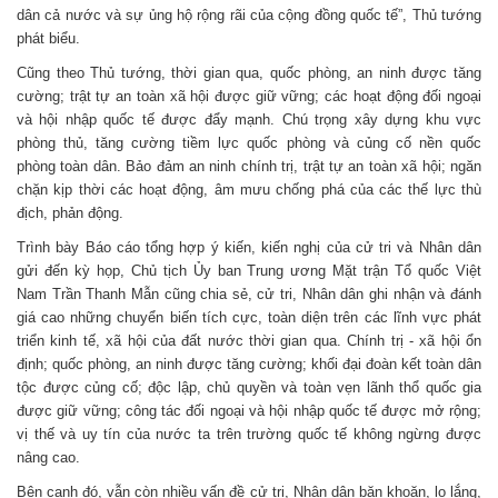
dân cả nước và sự ủng hộ rộng rãi của cộng đồng quốc tế”, Thủ tướng
phát biểu.
Cũng theo Thủ tướng, thời gian qua, quốc phòng, an ninh được tăng
cường; trật tự an toàn xã hội được giữ vững; các hoạt động đối ngoại
và hội nhập quốc tế được đẩy mạnh. Chú trọng xây dựng khu vực
phòng thủ, tăng cường tiềm lực quốc phòng và củng cố nền quốc
phòng toàn dân. Bảo đảm an ninh chính trị, trật tự an toàn xã hội; ngăn
chặn kịp thời các hoạt động, âm mưu chống phá của các thế lực thù
địch, phản động.
Trình bày Báo cáo tổng hợp ý kiến, kiến nghị của cử tri và Nhân dân
gửi đến kỳ họp, Chủ tịch Ủy ban Trung ương Mặt trận Tổ quốc Việt
Nam Trần Thanh Mẫn cũng chia sẻ, cử tri, Nhân dân ghi nhận và đánh
giá cao những chuyển biến tích cực, toàn diện trên các lĩnh vực phát
triển kinh tế, xã hội của đất nước thời gian qua. Chính trị - xã hội ổn
định; quốc phòng, an ninh được tăng cường; khối đại đoàn kết toàn dân
tộc được củng cố; độc lập, chủ quyền và toàn vẹn lãnh thổ quốc gia
được giữ vững; công tác đối ngoại và hội nhập quốc tế được mở rộng;
vị thế và uy tín của nước ta trên trường quốc tế không ngừng được
nâng cao.
Bên cạnh đó, vẫn còn nhiều vấn đề cử tri, Nhân dân băn khoăn, lo lắng,