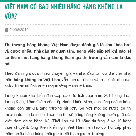
VIỆT NAM CÓ BAO NHIÊU HÃNG HÀNG KHÔNG LÀ
VỪA?
24/08/2019
Thị trường hàng không Việt Nam được đánh giá là khá “béo bở”
và được nhiều nhà đầu tư quan tâm, song việc sắp tới khi nào sẽ
có thêm một hãng hàng không tham gia thị trường vẫn còn là dấu
hỏi.
Theo đánh giá của nhiều chuyên gia và nhà đầu tư, dư địa cho phát
triển
hàng không
tại Việt Nam vẫn còn rất nhiều và là cơ hội cho các
nhà đầu tư tại lĩnh vực tăng trưởng mạnh mẽ này.
Trong khuôn khổ Diễn đàn Cấp cao Du lịch cuối năm 2018, ông Trần
Trọng Kiên, Tổng Giám đốc Tập đoàn Thiên Minh, cho rằng ngành hàng
không còn dư địa tăng trưởng rất lớn. So với một số nước có thị
trường du lịch lớn như Thái Lan thì số hãng hàng không thường lệ của
Việt Nam chưa bằng 1/3 (Thái Lan có 13 hãng thường lệ và 10 hãng
thuê chuyến). Ông Kiên kiến nghị Việt Nam nên tạo cơ hội cấp phép
thêm nhiều hãng hàng không mới để tham gia thị trường.