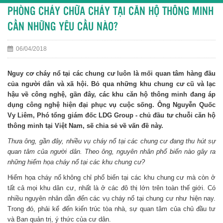
PHÒNG CHÁY CHỮA CHÁY TẠI CĂN HỘ THÔNG MINH
CẦN NHỮNG YÊU CẦU NÀO?
06/04/2018
Nguy cơ cháy nổ tại các chung cư luôn là mối quan tâm hàng đầu
của người dân và xã hội. Bỏ qua những khu chung cư cũ và lạc
hậu về công nghệ, gần đây, các khu căn hộ thông minh đang áp
dụng công nghệ hiện đại phục vụ cuộc sống. Ông Nguyễn Quốc
Vy Liêm, Phó tổng giám đốc LDG Group - chủ đầu tư chuỗi căn hộ
thông minh tại Việt Nam, sẽ chia sẻ về vấn đề này.
Thưa ông, gần đây, nhiều vụ cháy nổ tại các chung cư đang thu hút sự
quan tâm của người dân. Theo ông, nguyên nhân phổ biến nào gây ra
những hiểm họa cháy nổ tại các khu chung cư?
Hiểm họa cháy nổ không chỉ phổ biến tại các khu chung cư mà còn ở
tất cả mọi khu dân cư, nhất là ở các đô thị lớn trên toàn thế giới. Có
nhiều nguyên nhân dẫn đến các vụ cháy nổ tại chung cư như hiện nay.
Trong đó, phải kể đến kiến trúc tòa nhà, sự quan tâm của chủ đầu tư
và Ban quản trị, ý thức của cư dân.