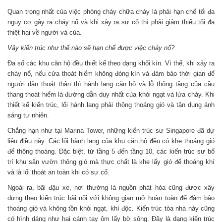
Quan trọng nhất của việc phòng cháy chữa cháy là phải hạn chế tối đa
nguy cơ gây ra cháy nổ và khi xảy ra sự cố thì phải giảm thiểu tối đa
thiệt hại về người và của.
Vậy kiến trúc như thế nào sẽ hạn chế được việc cháy nổ?
Đa số các khu căn hộ đều thiết kế theo dạng khối kín. Vì thế, khi xảy ra
cháy nổ, nếu cửa thoát hiểm không đóng kín và đảm bảo thời gian để
người dân thoát thân thì hành lang căn hộ và lỗ thông tầng của cầu
thang thoát hiểm là đường dẫn duy nhất của khói ngạt và lửa cháy. Khi
thiết kế kiến trúc, lối hành lang phải thông thoáng gió và tận dụng ánh
sáng tự nhiên.
Chẳng hạn như tại Marina Tower, những kiến trúc sư Singapore đã dự
liệu điều này. Các lối hành lang của khu căn hộ đều có khe thoáng gió
để thông thoáng. Đặc biệt, từ tầng 5 đến tầng 10, các kiến trúc sư bố
trí khu sân vườn thông gió mà thực chất là khe lấy gió để thoáng khí
và là lối thoát an toàn khi có sự cố.
Ngoài ra, bãi đậu xe, nơi thường là nguồn phát hỏa cũng được xây
dựng theo kiến trúc bãi nổi với không gian mở hoàn toàn để đảm bảo
thoáng gió và không tồn khói ngạt, khí độc. Kiến trúc tòa nhà này cũng
có hình dáng như hai cánh tay ôm lấy bờ sông. Đây là dạng kiến trúc