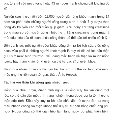
bia, 142 ml với rượu vang hoặc 43 ml rượu mạnh chưng cất khoảng 80
độ.
Nghiên cứu thực hiện trên 11.000 người đàn ông khỏe mạnh trong 14
năm và phát hiện những người uống trung bình ít nhất 7 ly rượu theo
nồng độ khuyến cáo mỗi tuần giúp giảm 30% nguy cơ tăng creatinine
trong máu so với người uống nhiều hơn. Tăng creatinine trong máu là
một dấu hiệu của rối loạn chức năng thận, có thể dẫn tới nhiều bệnh lý.
Bên cạnh đó, một nghiên cứu khác cũng tìm ra lợi ích của việc uống
rượu vừa phải ở những người khoẻ mạnh là duy trì tốc độ lọc cầu thận
(GFR) ở mức bình thường. Nếu đang mắc bệnh về thận và muốn uống
rượu, hãy tham khảo lời khuyên cụ thể từ bác sĩ chuyên khoa.
Uống quá nhiều rượu có thể gây tác hại với cơ thể và tăng khả năng
mắc ung thư liên quan tới gan, thận. Ảnh:
Freepik
Tác hại với thận khi uống quá nhiều rượu
Uống quá nhiều rượu, được định nghĩa là uống 4 ly trở lên cùng một
lúc, có thể dẫn đến một tình trạng nghiêm trọng được gọi là tổn thương
thận cấp tính. Điều này xảy ra khi các chất độc từ rượu tích tụ trong
máu nhanh chóng và thận không thể duy trì sự cân bằng chất lỏng phù
hợp. Rượu cũng có thể gián tiếp làm tăng nguy cơ phát triển bệnh