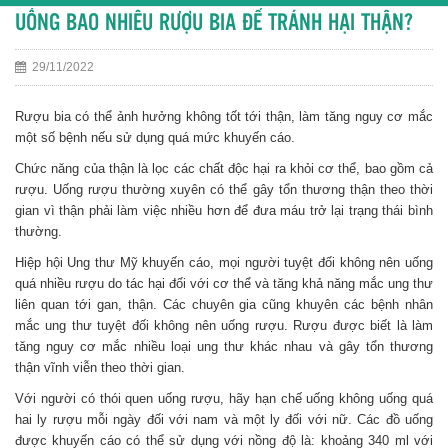
UỐNG BAO NHIÊU RƯỢU BIA ĐỂ TRÁNH HẠI THẬN?
29/11/2022
Rượu bia có thể ảnh hưởng không tốt tới thận, làm tăng nguy cơ mắc
một số bệnh nếu sử dụng quá mức khuyến cáo.
Chức năng của thận là lọc các chất độc hại ra khỏi cơ thể, bao gồm cả
rượu. Uống rượu thường xuyên có thể gây tổn thương thận theo thời
gian vì thận phải làm việc nhiều hơn để đưa máu trở lại trạng thái bình
thường.
Hiệp hội Ung thư Mỹ khuyến cáo, mọi người tuyệt đối không nên uống
quá nhiều rượu do tác hại đối với cơ thể và tăng khả năng mắc ung thư
liên quan tới gan, thận. Các chuyên gia cũng khuyên các bệnh nhân
mắc ung thư tuyệt đối không nên uống rượu. Rượu được biết là làm
tăng nguy cơ mắc nhiều loại ung thư khác nhau và gây tổn thương
thận vĩnh viễn theo thời gian.
Với người có thói quen uống rượu, hãy hạn chế uống không uống quá
hai ly rượu mỗi ngày đối với nam và một ly đối với nữ. Các đồ uống
được khuyến cáo có thể sử dụng với nồng độ là: khoảng 340 ml với