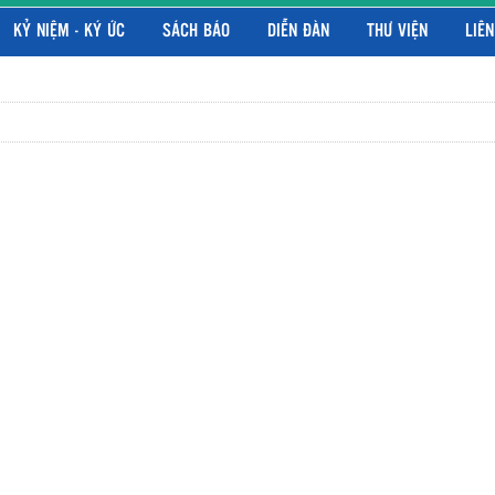
KỶ NIỆM - KÝ ỨC
SÁCH BÁO
DIỄN ĐÀN
THƯ VIỆN
LIÊN