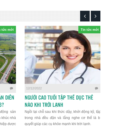
n tức mới
Tin tức mới
12/12/2022
29/11/2022
N DIỄN
NGƯỜI CAO TUỔI TẬP THỂ DỤC THẾ
UỐNG BAO
3?
NÀO KHI TRỜI LẠNH
HẠI THẬN
 động sản
Ngồi tại chỗ sau khi thức dậy, khởi động kỹ, tập
Rượu bia có
n khúc nhà
trong nhà đều đặn và lắng nghe cơ thể là bí
làm tăng ng
ghiệp được
quyết giúp các cụ khỏe mạnh khi trời lạnh.
quá mức khu