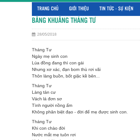
TRANG CHỦ
GIỚI THIỆU
TIN TỨC - SỰ KIỆN
BÂNG KHUÂNG THÁNG TƯ
28/05/2018
Tháng Tư
Ngày mẹ sinh con
Lúa đồng đang thì con gái
Nhưng xơ xác, đạn bom thù rơi vãi
Thôn làng buồn, bốt giặc kề bên...
Tháng Tư
Làng tản cư
Vách lá đơn sơ
Tình người nồng ấm
Không phân biệt đạo - đời để mẹ được sinh con.
Tháng Tư
Khi con chào đời
Nước mắt mẹ tuôn rơi