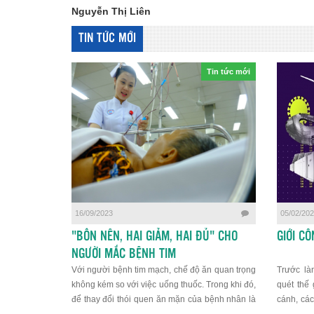
Nguyễn Thị Liên
TIN TỨC MỚI
Tin tức mới
16/09/2023
05/02/20
"BỐN NÊN, HAI GIẢM, HAI ĐỦ" CHO
GIỚI CÔ
NGƯỜI MẮC BỆNH TIM
Với người bệnh tim mạch, chế độ ăn quan trọng
Trước là
không kém so với việc uống thuốc. Trong khi đó,
quét thế 
để thay đổi thói quen ăn mặn của bệnh nhân là
cánh, các