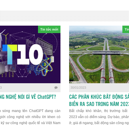
Tin tức mới
Ti
23
30/01/2023
NG NGHỆ NÓI GÌ VỀ ChatGPT?
CÁC PHÂN KHÚC BẤT ĐỘNG SẢ
BIẾN RA SAO TRONG NĂM 202
n sóng mang tên ChatGPT đang càn
Bất chấp khó khăn, thị trường bất
giới công nghệ với nhiều lời khen có
2023 vẫn có điểm sáng. Dự báo, phâ
 kỹ sư công nghệ quốc tế và Việt Nam
ở, giá đi ngang, bất động sản công n