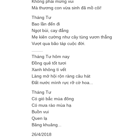
Không phải mừng vui
Mà thương con vừa sinh đã mồ côi!
Tháng Tư
Bao lần đến đi
Ngọt bùi, cay đắng
Mẹ kiên cường như cây tùng vươn thẳng
Vượt qua bão táp cuộc đời.
.........
Tháng Tư hôm nay
Đồng quê tốt tươi
Xanh không tì vết
Làng mở hội rộn ràng câu hát
Đất nước mình rực rỡ cờ hoa...
Tháng Tư
Có gió bắc mùa đông
Có mưa rào mùa hạ
Buồn vui
Quen lạ
Bâng khuâng...
26/4/2018