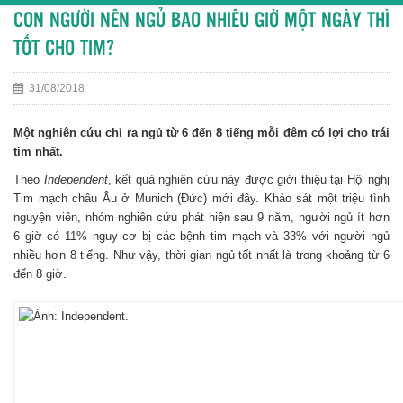
CON NGƯỜI NÊN NGỦ BAO NHIÊU GIỜ MỘT NGÀY THÌ
TỐT CHO TIM?
31/08/2018
Một nghiên cứu chỉ ra ngủ từ 6 đến 8 tiếng mỗi đêm có lợi cho trái
tim nhất.
Theo
Independent
, kết quả nghiên cứu này được giới thiệu tại Hội nghị
Tim mạch châu Âu ở Munich (Đức) mới đây. Khảo sát một triệu tình
nguyện viên, nhóm nghiên cứu phát hiện sau 9 năm, người ngủ ít hơn
6 giờ có 11% nguy cơ bị các bệnh tim mạch và 33% với người ngủ
nhiều hơn 8 tiếng. Như vậy, thời gian ngủ tốt nhất là trong khoảng từ 6
đến 8 giờ.